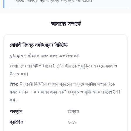
স্তরের নিরাপত্তা স্ক্যানিং ব্যবস্থা অন্তর্ভুক্ত করা হয়েছে।
আমাদের সম্পর্কে
সোনালী দিগন্ত সফটওয়্যার লিমিটেড
gbajee: জীবনকে সহজ করুন, এক ক্লিকেই!
বাংলাদেশের প্রতিটি পরিবারের দৈনন্দিন জীবনকে প্রযুক্তির মাধ্যমে সহজ ও
উন্নত করা।
মিশন:
উদ্ভাবনী ডিজিটাল সমাধান প্রদানের মাধ্যমে স্থানীয় সম্প্রদায়কে
ক্ষমতায়ন করা এবং সকলের জন্য একটি সংযুক্ত ও সুবিধাজনক পরিবেশ তৈরি
করা।
অবস্থান
চট্টগ্রাম
প্রতিষ্ঠিত
২০১৯