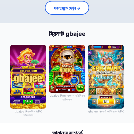
সকল ব্র্যান্ড দেখুন →
স্ক্রিনশট gbajee
gbajee Preview - অফিসিয়াল
ডাউনলোড
gbajee স্ক্রিনশট - APK
gbajee স্ক্রিনশট অফিসিয়াল APK
অফিসিয়াল
আমাদের সম্পর্কে