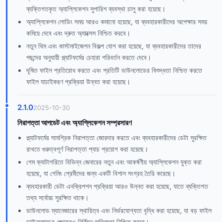
ব্যক্তিগতকৃত অ্যাপ্লিকেশন সুপারিশ ব্যবস্থা চালু করা হয়েছে।
অ্যাপ্লিকেশন লোডিং সময় আরও কমানো হয়েছে, যা ব্যবহারকারীদের অপেক্ষার সময়
কমিয়ে দেবে এবং দ্রুত অ্যাক্সেস নিশ্চিত করবে।
নতুন থিম এবং কাস্টমাইজেশন বিকল্প যোগ করা হয়েছে, যা ব্যবহারকারীদের তাদের
পছন্দের অনুযায়ী প্ল্যাটফর্মের চেহারা পরিবর্তন করতে দেবে।
দূষিত ফাইল প্রতিরোধ করতে এবং প্রতিটি ডাউনলোডের বিশুদ্ধতা নিশ্চিত করতে
ফাইল যাচাইকরণ প্রক্রিয়া উন্নত করা হয়েছে।
2.1.0
2025-10-30
নিরাপত্তা আপডেট এবং অ্যাপ্লিকেশন সম্প্রসারণ
প্ল্যাটফর্মের সামগ্রিক নিরাপত্তা জোরদার করতে এবং ব্যবহারকারীদের ডেটা সুরক্ষিত
রাখতে গুরুত্বপূর্ণ নিরাপত্তা প্যাচ প্রয়োগ করা হয়েছে।
গেম ক্যাটাগরিতে বিভিন্ন জেনারের নতুন এবং আকর্ষণীয় অ্যাপ্লিকেশন যুক্ত করা
হয়েছে, যা গেমিং প্রেমীদের জন্য একটি বিশাল সংগ্রহ তৈরি করেছে।
ব্যবহারকারী ডেটা এনক্রিপশন প্রক্রিয়া আরও উন্নত করা হয়েছে, যাতে ব্যক্তিগত
তথ্য সর্বোচ্চ সুরক্ষিত থাকে।
ডাউনলোড ম্যানেজারের স্থায়িত্ব এবং নির্ভরযোগ্যতা বৃদ্ধি করা হয়েছে, যা বড় ফাইল
ডাউনলোডের ক্ষেত্রেও নির্বিঘ্ন অভিজ্ঞতা নিশ্চিত করবে।