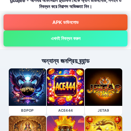
gbajee - আপনার অফিসিয়াল প্ল্যাটফর্ম থেকে অ্যাপ ডাউনলোড, লগইন ও
নিবন্ধন করে নিরাপদ অভিজ্ঞতা নিন।
APK ডাউনলোড
এখনই নিবন্ধন করুন
অন্যান্য জনপ্রিয় ব্র্যান্ড
BDPOP
ACE444
JETA9