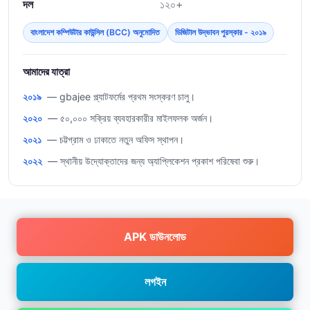
দল
১২০+
বাংলাদেশ কম্পিউটার কাউন্সিল (BCC) অনুমোদিত
ডিজিটাল উদ্ভাবন পুরস্কার - ২০১৯
আমাদের যাত্রা
২০১৯
— gbajee প্ল্যাটফর্মের প্রথম সংস্করণ চালু।
২০২০
— ৫০,০০০ সক্রিয় ব্যবহারকারীর মাইলফলক অর্জন।
২০২১
— চট্টগ্রাম ও ঢাকাতে নতুন অফিস স্থাপন।
২০২২
— স্থানীয় উদ্যোক্তাদের জন্য অ্যাপ্লিকেশন প্রকাশ পরিষেবা শুরু।
APK ডাউনলোড
লগইন