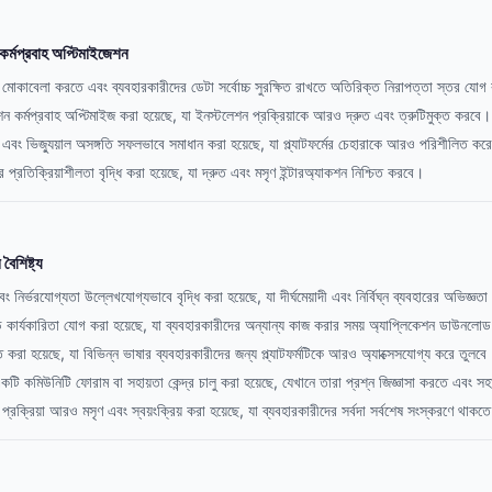
 কর্মপ্রবাহ অপ্টিমাইজেশন
কি মোকাবেলা করতে এবং ব্যবহারকারীদের ডেটা সর্বোচ্চ সুরক্ষিত রাখতে অতিরিক্ত নিরাপত্তা স্তর যোগ
ন কর্মপ্রবাহ অপ্টিমাইজ করা হয়েছে, যা ইনস্টলেশন প্রক্রিয়াকে আরও দ্রুত এবং ত্রুটিমুক্ত করবে।
 ভিজ্যুয়াল অসঙ্গতি সফলভাবে সমাধান করা হয়েছে, যা প্ল্যাটফর্মের চেহারাকে আরও পরিশীলিত কর
র প্রতিক্রিয়াশীলতা বৃদ্ধি করা হয়েছে, যা দ্রুত এবং মসৃণ ইন্টারঅ্যাকশন নিশ্চিত করবে।
বৈশিষ্ট্য
ব এবং নির্ভরযোগ্যতা উল্লেখযোগ্যভাবে বৃদ্ধি করা হয়েছে, যা দীর্ঘমেয়াদী এবং নির্বিঘ্ন ব্যবহারের অভিজ্ঞত
ড কার্যকারিতা যোগ করা হয়েছে, যা ব্যবহারকারীদের অন্যান্য কাজ করার সময় অ্যাপ্লিকেশন ডাউনল
নত করা হয়েছে, যা বিভিন্ন ভাষার ব্যবহারকারীদের জন্য প্ল্যাটফর্মটিকে আরও অ্যাক্সেসযোগ্য করে তুলবে
কটি কমিউনিটি ফোরাম বা সহায়তা কেন্দ্র চালু করা হয়েছে, যেখানে তারা প্রশ্ন জিজ্ঞাসা করতে এবং স
রক্রিয়া আরও মসৃণ এবং স্বয়ংক্রিয় করা হয়েছে, যা ব্যবহারকারীদের সর্বদা সর্বশেষ সংস্করণে থাকত