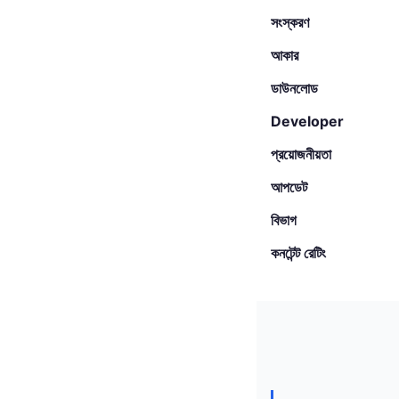
সংস্করণ
আকার
ডাউনলোড
Developer
প্রয়োজনীয়তা
আপডেট
বিভাগ
কনটেন্ট রেটিং