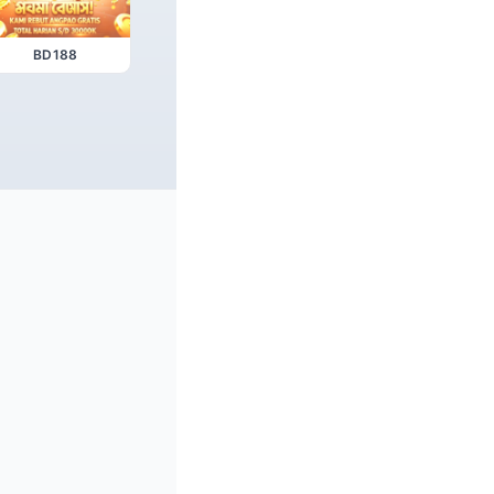
BD188