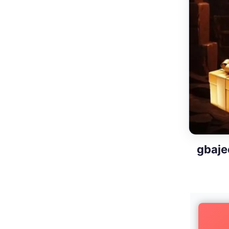
gbajee 