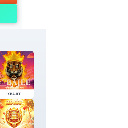
XBAJEE