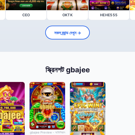
CEO
OKTK
HEHE555
সকল ব্র্যান্ড দেখুন →
স্ক্রিনশট gbajee
gbajee Preview - অফিসিয়াল