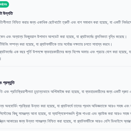
সর্বশেষ
ো উন্নতি
ত স্থিতিশীলতা নিশ্চিত করার জন্য একাধিক ছোটখাটো ত্রুটি এবং বাগ সমাধান করা হয়েছে, যা একটি নির্ভর
ন এবং অন্যান্য ভিজ্যুয়াল উপাদান আপডেট করা হয়েছে, যা প্ল্যাটফর্মের নান্দনিকতা বৃদ্ধি করেছে।
 টিউনিং সম্পন্ন করা হয়েছে, যা প্ল্যাটফর্মটিকে তার সর্বোচ্চ দক্ষতায় চলতে সাহায্য করবে।
্যাটফর্মের এক বছর পূর্তি উপলক্ষে ব্যবহারকারীদের জন্য বিশেষ অফার এবং প্রচার যোগ করা হয়েছে, 
।
ং প্রস্তুতি
ক গতি এবং প্রতিক্রিয়াশীলতা চূড়ান্তভাবে অপ্টিমাইজ করা হয়েছে, যা ব্যবহারকারীদের জন্য একটি দ্র
ন্য অনবোর্ডিং প্রক্রিয়া উন্নত করা হয়েছে, যা প্ল্যাটফর্মে তাদের প্রথম অভিজ্ঞতাকে আরও সহজ এবং 
 সিস্টেমের কিছু সামঞ্জস্য আনা হয়েছে, যা অ্যাপ্লিকেশনগুলি খুঁজে পাওয়া এবং ব্রাউজ করা আরও সহ
ক্রিন আকারের জন্য উন্নত সামঞ্জস্য নিশ্চিত করা হয়েছে, যা প্ল্যাটফর্মটিকে আরও বেশি ডিভাইসে অ্যা