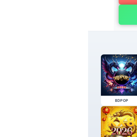
BDPOP