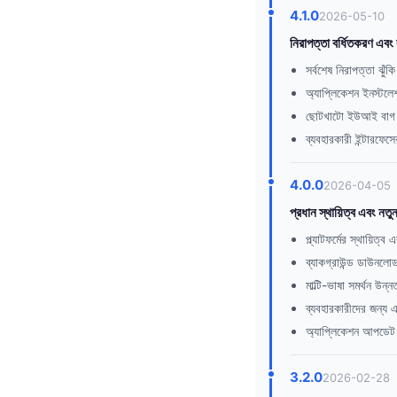
4.1.0
2026-05-10
নিরাপত্তা বর্ধিতকরণ এবং
সর্বশেষ নিরাপত্তা ঝুঁ
অ্যাপ্লিকেশন ইনস্টলেশ
ছোটখাটো ইউআই বাগ এবং
ব্যবহারকারী ইন্টারফেসে
4.0.0
2026-04-05
প্রধান স্থায়িত্ব এবং নতুন 
প্ল্যাটফর্মের স্থায়িত্
ব্যাকগ্রাউন্ড ডাউনলো
মাল্টি-ভাষা সমর্থন উন্
ব্যবহারকারীদের জন্য এ
অ্যাপ্লিকেশন আপডেট প্
3.2.0
2026-02-28