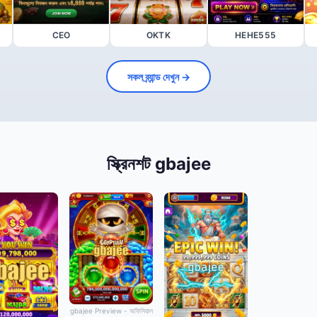
CEO
OKTK
HEHE555
সকল ব্র্যান্ড দেখুন →
স্ক্রিনশট gbajee
gbajee Preview - অফিসিয়াল