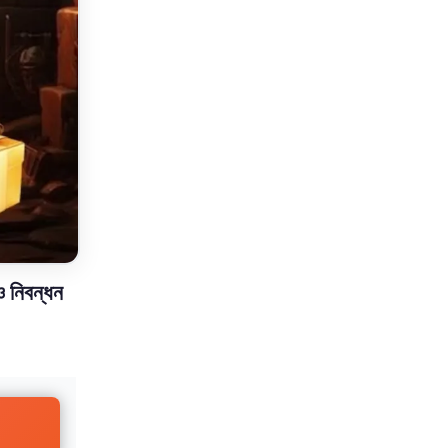
 নিবন্ধন