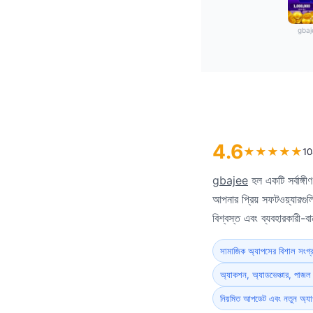
gbaje
4.6
★
★
★
★
★
10
gbajee
হল একটি সর্বাঙ্গ
আপনার প্রিয় সফটওয়্যারগ
বিশ্বস্ত এবং ব্যবহারকারী-ব
সামাজিক অ্যাপসের বিশাল সংগ্
অ্যাকশন, অ্যাডভেঞ্চার, পাজ
নিয়মিত আপডেট এবং নতুন অ্