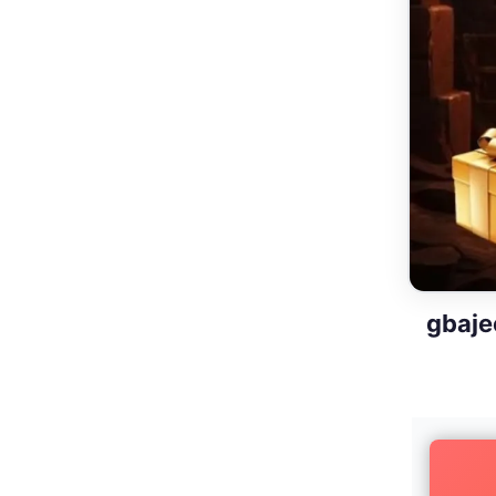
gbajee 