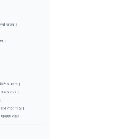
 করা হয়েছে।
েছে।
া নিশ্চিত করবে।
োড করতে দেবে।
।
হায়তা পেতে পারে।
ে সাহায্য করবে।