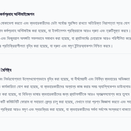
 কর্মপ্রবাহ অপ্টিমাইজেশন
কি মোকাবেলা করতে এবং ব্যবহারকারীদের ডেটা সর্বোচ্চ সুরক্ষিত রাখতে অতিরিক্ত নিরাপত্তা স্তর যোগ
ন কর্মপ্রবাহ অপ্টিমাইজ করা হয়েছে, যা ইনস্টলেশন প্রক্রিয়াকে আরও দ্রুত এবং ত্রুটিমুক্ত করবে।
 ভিজ্যুয়াল অসঙ্গতি সফলভাবে সমাধান করা হয়েছে, যা প্ল্যাটফর্মের চেহারাকে আরও পরিশীলিত কর
র প্রতিক্রিয়াশীলতা বৃদ্ধি করা হয়েছে, যা দ্রুত এবং মসৃণ ইন্টারঅ্যাকশন নিশ্চিত করবে।
বৈশিষ্ট্য
ব এবং নির্ভরযোগ্যতা উল্লেখযোগ্যভাবে বৃদ্ধি করা হয়েছে, যা দীর্ঘমেয়াদী এবং নির্বিঘ্ন ব্যবহারের অভিজ্ঞত
ড কার্যকারিতা যোগ করা হয়েছে, যা ব্যবহারকারীদের অন্যান্য কাজ করার সময় অ্যাপ্লিকেশন ডাউনল
নত করা হয়েছে, যা বিভিন্ন ভাষার ব্যবহারকারীদের জন্য প্ল্যাটফর্মটিকে আরও অ্যাক্সেসযোগ্য করে তুলবে
কটি কমিউনিটি ফোরাম বা সহায়তা কেন্দ্র চালু করা হয়েছে, যেখানে তারা প্রশ্ন জিজ্ঞাসা করতে এবং স
রক্রিয়া আরও মসৃণ এবং স্বয়ংক্রিয় করা হয়েছে, যা ব্যবহারকারীদের সর্বদা সর্বশেষ সংস্করণে থাকত