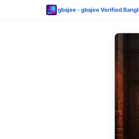
gbajee - gbajee Verified Bangla