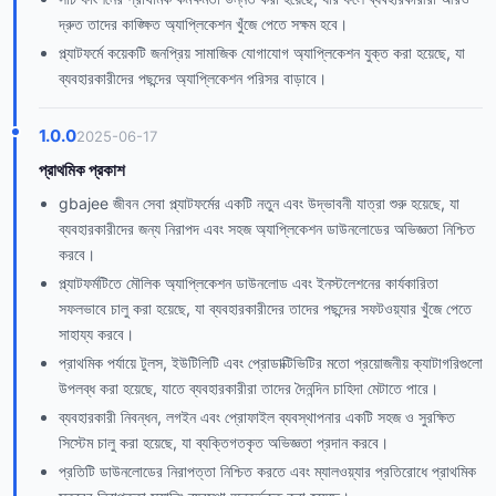
দ্রুত তাদের কাঙ্ক্ষিত অ্যাপ্লিকেশন খুঁজে পেতে সক্ষম হবে।
প্ল্যাটফর্মে কয়েকটি জনপ্রিয় সামাজিক যোগাযোগ অ্যাপ্লিকেশন যুক্ত করা হয়েছে, যা
ব্যবহারকারীদের পছন্দের অ্যাপ্লিকেশন পরিসর বাড়াবে।
1.0.0
2025-06-17
প্রাথমিক প্রকাশ
gbajee জীবন সেবা প্ল্যাটফর্মের একটি নতুন এবং উদ্ভাবনী যাত্রা শুরু হয়েছে, যা
ব্যবহারকারীদের জন্য নিরাপদ এবং সহজ অ্যাপ্লিকেশন ডাউনলোডের অভিজ্ঞতা নিশ্চিত
করবে।
প্ল্যাটফর্মটিতে মৌলিক অ্যাপ্লিকেশন ডাউনলোড এবং ইনস্টলেশনের কার্যকারিতা
সফলভাবে চালু করা হয়েছে, যা ব্যবহারকারীদের তাদের পছন্দের সফটওয়্যার খুঁজে পেতে
সাহায্য করবে।
প্রাথমিক পর্যায়ে টুলস, ইউটিলিটি এবং প্রোডাক্টিভিটির মতো প্রয়োজনীয় ক্যাটাগরিগুলো
উপলব্ধ করা হয়েছে, যাতে ব্যবহারকারীরা তাদের দৈনন্দিন চাহিদা মেটাতে পারে।
ব্যবহারকারী নিবন্ধন, লগইন এবং প্রোফাইল ব্যবস্থাপনার একটি সহজ ও সুরক্ষিত
সিস্টেম চালু করা হয়েছে, যা ব্যক্তিগতকৃত অভিজ্ঞতা প্রদান করবে।
প্রতিটি ডাউনলোডের নিরাপত্তা নিশ্চিত করতে এবং ম্যালওয়্যার প্রতিরোধে প্রাথমিক