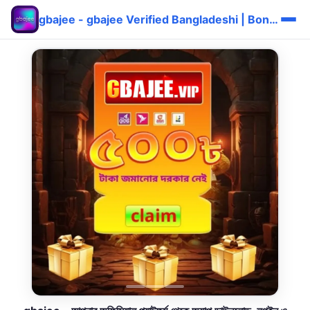
gbajee - gbajee Verified Bangladeshi | Bonus দ্রুত ⚡