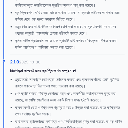
ব্যক্তিগতকৃত অ্যাপ্লিকেশন সুপারিশ ব্যবস্থা চালু করা হয়েছে।
অ্যাপ্লিকেশন লোডিং সময় আরও কমানো হয়েছে, যা ব্যবহারকারীদের অপেক্ষার সময়
কমিয়ে দেবে এবং দ্রুত অ্যাক্সেস নিশ্চিত করবে।
নতুন থিম এবং কাস্টমাইজেশন বিকল্প যোগ করা হয়েছে, যা ব্যবহারকারীদের তাদের
পছন্দের অনুযায়ী প্ল্যাটফর্মের চেহারা পরিবর্তন করতে দেবে।
দূষিত ফাইল প্রতিরোধ করতে এবং প্রতিটি ডাউনলোডের বিশুদ্ধতা নিশ্চিত করতে
ফাইল যাচাইকরণ প্রক্রিয়া উন্নত করা হয়েছে।
2.1.0
2025-10-30
নিরাপত্তা আপডেট এবং অ্যাপ্লিকেশন সম্প্রসারণ
প্ল্যাটফর্মের সামগ্রিক নিরাপত্তা জোরদার করতে এবং ব্যবহারকারীদের ডেটা সুরক্ষিত
রাখতে গুরুত্বপূর্ণ নিরাপত্তা প্যাচ প্রয়োগ করা হয়েছে।
গেম ক্যাটাগরিতে বিভিন্ন জেনারের নতুন এবং আকর্ষণীয় অ্যাপ্লিকেশন যুক্ত করা
হয়েছে, যা গেমিং প্রেমীদের জন্য একটি বিশাল সংগ্রহ তৈরি করেছে।
ব্যবহারকারী ডেটা এনক্রিপশন প্রক্রিয়া আরও উন্নত করা হয়েছে, যাতে ব্যক্তিগত
তথ্য সর্বোচ্চ সুরক্ষিত থাকে।
ডাউনলোড ম্যানেজারের স্থায়িত্ব এবং নির্ভরযোগ্যতা বৃদ্ধি করা হয়েছে, যা বড় ফাইল
ডাউনলোডের ক্ষেত্রেও নির্বিঘ্ন অভিজ্ঞতা নিশ্চিত করবে।