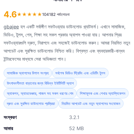
4.6
★
★
★
★
★
104182 পর্যালোচনা
gbajee
হল একটি সর্বাঙ্গীণ সফটওয়্যার ডাউনলোড প্ল্যাটফর্ম। এখানে সামাজিক,
ভিডিও, টুলস, গেম, শিক্ষা সহ সকল প্রকার অ্যাপস পাওয়া যায়। আপনার প্রিয়
সফটওয়্যারগুলি দ্রুত, নিরাপদে এবং সহজেই ডাউনলোড করুন। আমরা নিয়মিত নতুন
আপডেট এবং সুরক্ষিত ডাউনলোড নিশ্চিত করি। বিশ্বস্ত এবং ব্যবহারকারী-বান্ধব
ইন্টারফেসের মাধ্যমে সেরা অভিজ্ঞতা পান।
সামাজিক অ্যাপসের বিশাল সংগ্রহ
সর্বশেষ ভিডিও স্ট্রিমিং এবং এডিটিং টুলস
উৎপাদনশীলতা বাড়ানোর জন্য বিভিন্ন ইউটিলিটি অ্যাপ
অ্যাকশন, অ্যাডভেঞ্চার, পাজল সহ সকল ধরণের গেম
শিক্ষামূলক এবং শেখার অ্যাপ্লিকেশন
দ্রুত এবং সুরক্ষিত ডাউনলোড প্রক্রিয়া
নিয়মিত আপডেট এবং নতুন অ্যাপসের সংযোজন
সংস্করণ
3.2.1
আকার
52 MB