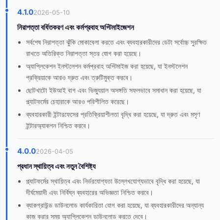
4.1.0
2026-05-10
নিরাপত্তা বর্ধিতকরণ এবং কর্মপ্রবাহ অপ্টিমাইজেশন
সর্বশেষ নিরাপত্তা ঝুঁকি মোকাবেলা করতে এবং ব্যবহারকারীদের ডেটা সর্বোচ্চ সুরক্ষিত
রাখতে অতিরিক্ত নিরাপত্তা স্তর যোগ করা হয়েছে।
অ্যাপ্লিকেশন ইনস্টলেশন কর্মপ্রবাহ অপ্টিমাইজ করা হয়েছে, যা ইনস্টলেশন
প্রক্রিয়াকে আরও দ্রুত এবং ত্রুটিমুক্ত করবে।
ছোটখাটো ইউআই বাগ এবং ভিজ্যুয়াল অসঙ্গতি সফলভাবে সমাধান করা হয়েছে, যা
প্ল্যাটফর্মের চেহারাকে আরও পরিশীলিত করেছে।
ব্যবহারকারী ইন্টারফেসের প্রতিক্রিয়াশীলতা বৃদ্ধি করা হয়েছে, যা দ্রুত এবং মসৃণ
ইন্টারঅ্যাকশন নিশ্চিত করবে।
4.0.0
2026-04-05
প্রধান স্থায়িত্ব এবং নতুন বৈশিষ্ট্য
প্ল্যাটফর্মের স্থায়িত্ব এবং নির্ভরযোগ্যতা উল্লেখযোগ্যভাবে বৃদ্ধি করা হয়েছে, যা
দীর্ঘমেয়াদী এবং নির্বিঘ্ন ব্যবহারের অভিজ্ঞতা নিশ্চিত করবে।
ব্যাকগ্রাউন্ড ডাউনলোড কার্যকারিতা যোগ করা হয়েছে, যা ব্যবহারকারীদের অন্যান্য
কাজ করার সময় অ্যাপ্লিকেশন ডাউনলোড করতে দেবে।