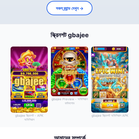
সকল ব্র্যান্ড দেখুন →
স্ক্রিনশট gbajee
gbajee Preview - অফিসিয়াল
ডাউনলোড
gbajee স্ক্রিনশট - APK
gbajee স্ক্রিনশট অফিসিয়াল APK
অফিসিয়াল
আমাদের সম্পর্কে