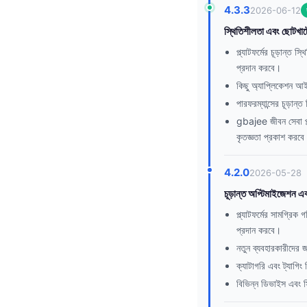
4.3.3
2026-06-12
স্থিতিশীলতা এবং ছোটখাট
প্ল্যাটফর্মের চূড়ান্
প্রদান করবে।
কিছু অ্যাপ্লিকেশন আইক
পারফরম্যান্সের চূড়ান্ত
gbajee জীবন সেবা প্ল
কৃতজ্ঞতা প্রকাশ করবে
4.2.0
2026-05-28
চূড়ান্ত অপ্টিমাইজেশন এব
প্ল্যাটফর্মের সামগ্রি
প্রদান করবে।
নতুন ব্যবহারকারীদের জ
ক্যাটাগরি এবং ট্যাগিং
বিভিন্ন ডিভাইস এবং স্