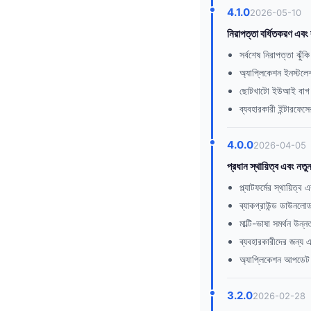
4.1.0
2026-05-10
নিরাপত্তা বর্ধিতকরণ এবং
সর্বশেষ নিরাপত্তা ঝুঁ
অ্যাপ্লিকেশন ইনস্টলেশ
ছোটখাটো ইউআই বাগ এবং
ব্যবহারকারী ইন্টারফেসে
4.0.0
2026-04-05
প্রধান স্থায়িত্ব এবং নতুন 
প্ল্যাটফর্মের স্থায়িত্
ব্যাকগ্রাউন্ড ডাউনলো
মাল্টি-ভাষা সমর্থন উন্
ব্যবহারকারীদের জন্য এ
অ্যাপ্লিকেশন আপডেট প্
3.2.0
2026-02-28