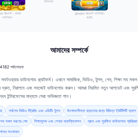
ডাউনলোড
e স্ক্রিনশট - APK
gbajee স্ক্রিনশট অফিসিয়াল
অফিসিয়াল
APK
আমাদের সম্পর্কে
4182 পর্যালোচনা
ীণ সফটওয়্যার ডাউনলোড প্ল্যাটফর্ম। এখানে সামাজিক, ভিডিও, টুলস, গেম, শিক্ষা সহ সকল
ুলি দ্রুত, নিরাপদে এবং সহজেই ডাউনলোড করুন। আমরা নিয়মিত নতুন আপডেট এবং সুরক
ান্ধব ইন্টারফেসের মাধ্যমে সেরা অভিজ্ঞতা পান।
রহ
সর্বশেষ ভিডিও স্ট্রিমিং এবং এডিটিং টুলস
উৎপাদনশীলতা বাড়ানোর জন্য বিভিন্ন ইউটিলিটি অ্যাপ
ল সহ সকল ধরণের গেম
শিক্ষামূলক এবং শেখার অ্যাপ্লিকেশন
দ্রুত এবং সুরক্ষিত ডাউনলোড প্রক্রিয়া
যাপসের সংযোজন