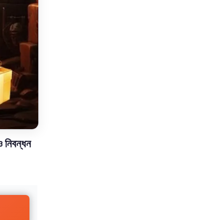
 নিবন্ধন