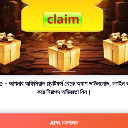
- আপনার অফিসিয়াল প্ল্যাটফর্ম থেকে অ্যাপ ডাউনলোড, লগইন ও
করে নিরাপদ অভিজ্ঞতা নিন।
APK ডাউনলোড