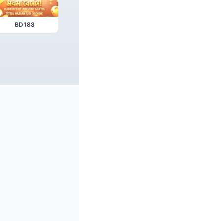
BD188