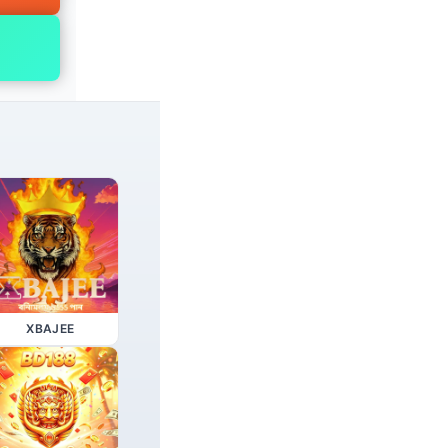
XBAJEE