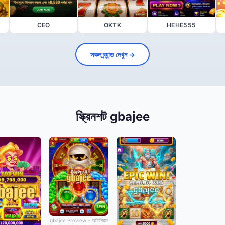
CEO
OKTK
HEHE555
সকল ব্র্যান্ড দেখুন →
স্ক্রিনশট gbajee
gbajee Preview - অফিসিয়াল