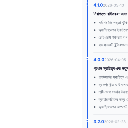
4.1.0
2026-05-10
নিরাপত্তা বর্ধিতকরণ এবং
সর্বশেষ নিরাপত্তা ঝুঁ
অ্যাপ্লিকেশন ইনস্টলেশ
ছোটখাটো ইউআই বাগ এবং
ব্যবহারকারী ইন্টারফেসে
4.0.0
2026-04-05
প্রধান স্থায়িত্ব এবং নতুন 
প্ল্যাটফর্মের স্থায়িত্
ব্যাকগ্রাউন্ড ডাউনলো
মাল্টি-ভাষা সমর্থন উন্
ব্যবহারকারীদের জন্য এ
অ্যাপ্লিকেশন আপডেট প্
3.2.0
2026-02-28