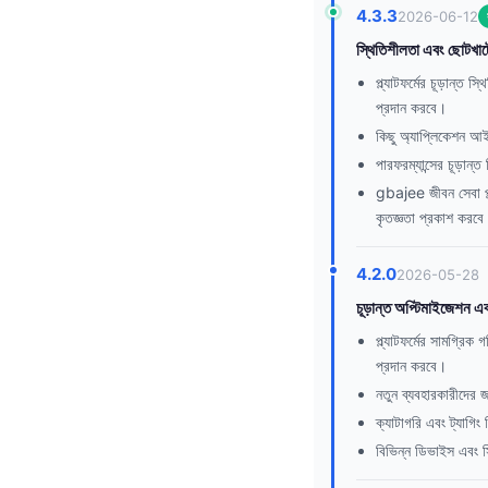
4.3.3
2026-06-12
স্থিতিশীলতা এবং ছোটখাট
প্ল্যাটফর্মের চূড়ান্
প্রদান করবে।
কিছু অ্যাপ্লিকেশন আইক
পারফরম্যান্সের চূড়ান্ত
gbajee জীবন সেবা প্ল
কৃতজ্ঞতা প্রকাশ করবে
4.2.0
2026-05-28
চূড়ান্ত অপ্টিমাইজেশন এব
প্ল্যাটফর্মের সামগ্রি
প্রদান করবে।
নতুন ব্যবহারকারীদের জ
ক্যাটাগরি এবং ট্যাগিং
বিভিন্ন ডিভাইস এবং স্