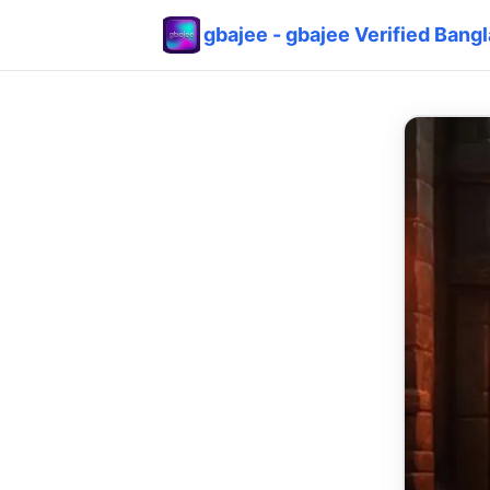
gbajee - gbajee Verified Bangla