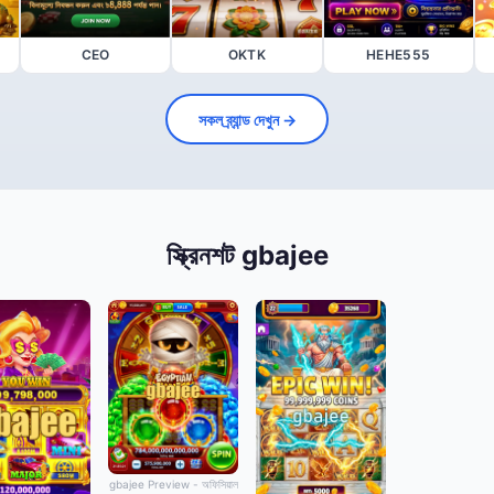
CEO
OKTK
HEHE555
সকল ব্র্যান্ড দেখুন →
স্ক্রিনশট gbajee
gbajee Preview - অফিসিয়াল