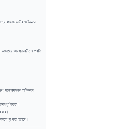
যোগ্য ব্যবহারকারীর অভিজ্ঞতা
যা আমাদের ব্যবহারকারীদের প্রতি
ুত এবং সন্তোষজনক অভিজ্ঞতা
তথ্যপূর্ণ করবে।
জ করবে।
ক্সেসযোগ্য করে তুলবে।