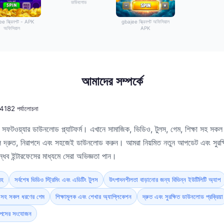
ডাউনলোড
e স্ক্রিনশট - APK
gbajee স্ক্রিনশট অফিসিয়াল
অফিসিয়াল
APK
আমাদের সম্পর্কে
4182 পর্যালোচনা
ীণ সফটওয়্যার ডাউনলোড প্ল্যাটফর্ম। এখানে সামাজিক, ভিডিও, টুলস, গেম, শিক্ষা সহ সকল
ুলি দ্রুত, নিরাপদে এবং সহজেই ডাউনলোড করুন। আমরা নিয়মিত নতুন আপডেট এবং সুরক
ান্ধব ইন্টারফেসের মাধ্যমে সেরা অভিজ্ঞতা পান।
রহ
সর্বশেষ ভিডিও স্ট্রিমিং এবং এডিটিং টুলস
উৎপাদনশীলতা বাড়ানোর জন্য বিভিন্ন ইউটিলিটি অ্যাপ
ল সহ সকল ধরণের গেম
শিক্ষামূলক এবং শেখার অ্যাপ্লিকেশন
দ্রুত এবং সুরক্ষিত ডাউনলোড প্রক্রিয়া
যাপসের সংযোজন