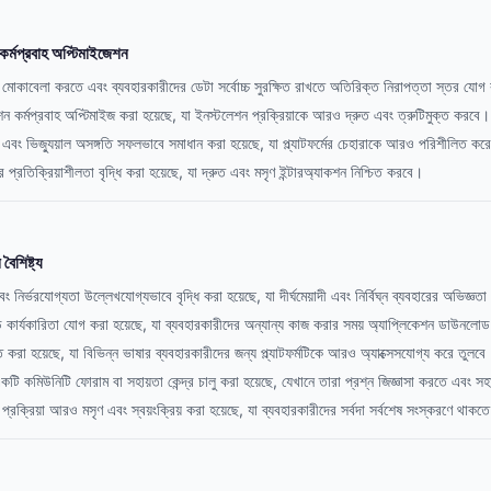
 কর্মপ্রবাহ অপ্টিমাইজেশন
কি মোকাবেলা করতে এবং ব্যবহারকারীদের ডেটা সর্বোচ্চ সুরক্ষিত রাখতে অতিরিক্ত নিরাপত্তা স্তর যোগ
ন কর্মপ্রবাহ অপ্টিমাইজ করা হয়েছে, যা ইনস্টলেশন প্রক্রিয়াকে আরও দ্রুত এবং ত্রুটিমুক্ত করবে।
 ভিজ্যুয়াল অসঙ্গতি সফলভাবে সমাধান করা হয়েছে, যা প্ল্যাটফর্মের চেহারাকে আরও পরিশীলিত কর
র প্রতিক্রিয়াশীলতা বৃদ্ধি করা হয়েছে, যা দ্রুত এবং মসৃণ ইন্টারঅ্যাকশন নিশ্চিত করবে।
বৈশিষ্ট্য
ব এবং নির্ভরযোগ্যতা উল্লেখযোগ্যভাবে বৃদ্ধি করা হয়েছে, যা দীর্ঘমেয়াদী এবং নির্বিঘ্ন ব্যবহারের অভিজ্ঞত
ড কার্যকারিতা যোগ করা হয়েছে, যা ব্যবহারকারীদের অন্যান্য কাজ করার সময় অ্যাপ্লিকেশন ডাউনল
নত করা হয়েছে, যা বিভিন্ন ভাষার ব্যবহারকারীদের জন্য প্ল্যাটফর্মটিকে আরও অ্যাক্সেসযোগ্য করে তুলবে
কটি কমিউনিটি ফোরাম বা সহায়তা কেন্দ্র চালু করা হয়েছে, যেখানে তারা প্রশ্ন জিজ্ঞাসা করতে এবং স
রক্রিয়া আরও মসৃণ এবং স্বয়ংক্রিয় করা হয়েছে, যা ব্যবহারকারীদের সর্বদা সর্বশেষ সংস্করণে থাকত