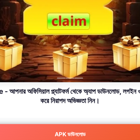
- আপনার অফিসিয়াল প্ল্যাটফর্ম থেকে অ্যাপ ডাউনলোড, লগইন ও
করে নিরাপদ অভিজ্ঞতা নিন।
APK ডাউনলোড