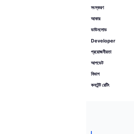
সংস্করণ
আকার
ডাউনলোড
Developer
প্রয়োজনীয়তা
আপডেট
বিভাগ
কনটেন্ট রেটিং