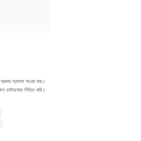
 প্রকার অ্যাপস পাওয়া যায়।
্ষিত ডাউনলোড নিশ্চিত করি।