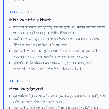
3.1.0
2026-01-20
বাগ ফিক্স এবং আঞ্চলিক অ্যাপ্লিকেশন
সাম্প্রতিক আপডেটের ফলে সৃষ্ট কিছু ছোটখাটো ত্রুটি এবং অসঙ্গতি সফলভাবে সমাধান
করা হয়েছে, যা প্ল্যাটফর্মের মসৃণ কার্যকারিতা নিশ্চিত করবে।
আঞ্চলিক ভাষা এবং কন্টেন্ট সহ স্থানীয় অ্যাপ্লিকেশন যোগ করা হয়েছে, যা দেশের
বিভিন্ন অঞ্চলের ব্যবহারকারীদের চাহিদা পূরণ করবে।
ব্যবহারকারী প্রোফাইল ব্যবস্থাপনার ক্ষমতা উন্নত করা হয়েছে, যা ব্যবহারকারীদের
তাদের ব্যক্তিগত তথ্য এবং পছন্দগুলি আরও সহজে নিয়ন্ত্রণ করতে দেবে।
ক্যাটাগরি ব্রাউজিং অভিজ্ঞতা আরও সহজ এবং স্বজ্ঞাত করা হয়েছে, যাতে
ব্যবহারকারীরা সহজেই তাদের কাঙ্ক্ষিত বিভাগ খুঁজে পেতে পারে।
3.0.0
2025-12-10
কর্মক্ষমতা এবং ব্যক্তিগতকরণ
প্ল্যাটফর্মের সামগ্রিক কর্মক্ষমতা উল্লেখযোগ্যভাবে উন্নত করা হয়েছে, যা অ্যাপ্লিকেশন
লোডিং এবং নেভিগেশনকে আরও দ্রুত করেছে।
ব্যবহারকারীদের জন্য তাদের ডাউনলোড ইতিহাস এবং পছন্দের উপর ভিত্তি করে