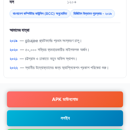
দল
১২০+
বাংলাদেশ কম্পিউটার কাউন্সিল (BCC) অনুমোদিত
ডিজিটাল উদ্ভাবন পুরস্কার - ২০১৯
আমাদের যাত্রা
২০১৯
— gbajee প্ল্যাটফর্মের প্রথম সংস্করণ চালু।
২০২০
— ৫০,০০০ সক্রিয় ব্যবহারকারীর মাইলফলক অর্জন।
২০২১
— চট্টগ্রাম ও ঢাকাতে নতুন অফিস স্থাপন।
২০২২
— স্থানীয় উদ্যোক্তাদের জন্য অ্যাপ্লিকেশন প্রকাশ পরিষেবা শুরু।
APK ডাউনলোড
লগইন