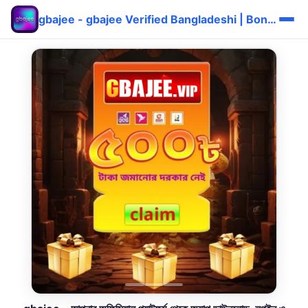
gbajee - gbajee Verified Bangladeshi | Bonus দ্রুত ⚡