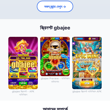
সকল ব্র্যান্ড দেখুন →
স্ক্রিনশট gbajee
gbajee Preview - অফিসিয়াল
ডাউনলোড
gbajee স্ক্রিনশট - APK
gbajee স্ক্রিনশট অফিসিয়াল APK
অফিসিয়াল
আমাদের সম্পর্কে