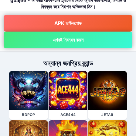
gbajee - আপনার অফিসিয়াল প্ল্যাটফর্ম থেকে অ্যাপ ডাউনলোড, লগইন ও
নিবন্ধন করে নিরাপদ অভিজ্ঞতা নিন।
APK ডাউনলোড
এখনই নিবন্ধন করুন
অন্যান্য জনপ্রিয় ব্র্যান্ড
BDPOP
ACE444
JETA9