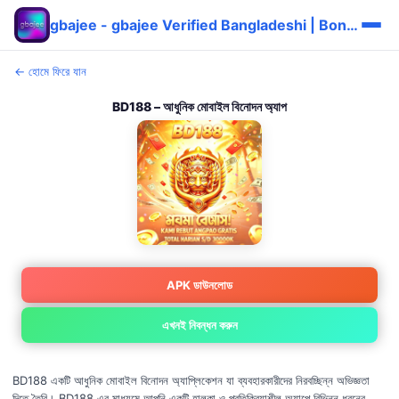
gbajee - gbajee Verified Bangladeshi | Bonus দ্রুত ⚡
← হোমে ফিরে যান
BD188 – আধুনিক মোবাইল বিনোদন অ্যাপ
APK ডাউনলোড
এখনই নিবন্ধন করুন
BD188 একটি আধুনিক মোবাইল বিনোদন অ্যাপ্লিকেশন যা ব্যবহারকারীদের নিরবচ্ছিন্ন অভিজ্ঞতা
দিতে তৈরি। BD188 এর মাধ্যমে আপনি একটি হালকা ও প্রতিক্রিয়াশীল অ্যাপে বিভিন্ন ধরনের