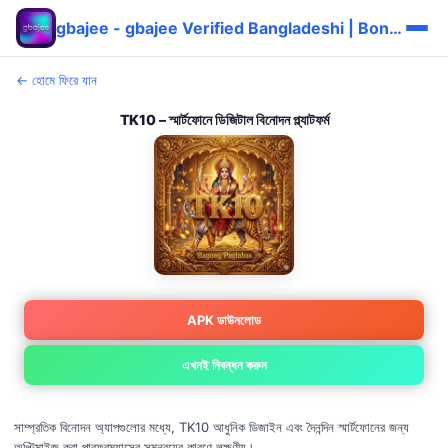
gbajee - gbajee Verified Bangladeshi | Bonus দ্রুত ⚡
← হোমে ফিরে যান
TK10 – স্মার্টফোনে ডিজিটাল বিনোদন প্ল্যাটফর্ম
APK ডাউনলোড
এখনই নিবন্ধন করুন
সাম্প্রতিক বিনোদন অ্যাপগুলোর মধ্যে, TK10 আধুনিক ডিজাইন এবং দৈনন্দিন স্মার্টফোনের জন্য
অপ্টিমাইজ করা পারফরম্যান্সের সমন্বয়ের কারণে লক্ষণীয়।